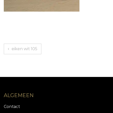
Berichtnavigatie
eiken wit 105
ALGEMEEN
Contact