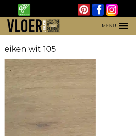
Skip
to
content
Vloer Utrecht
Parket, laminaat en pvc vloeren
MENU
eiken wit 105