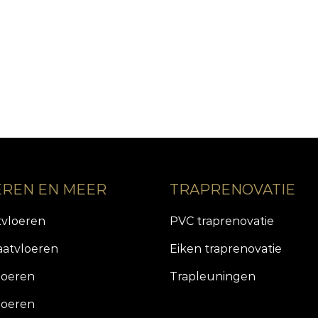
EREN EN MEER
TRAPRENOVATIE
tvloeren
PVC traprenovatie
aatvloeren
Eiken traprenovatie
loeren
Trapleuningen
loeren