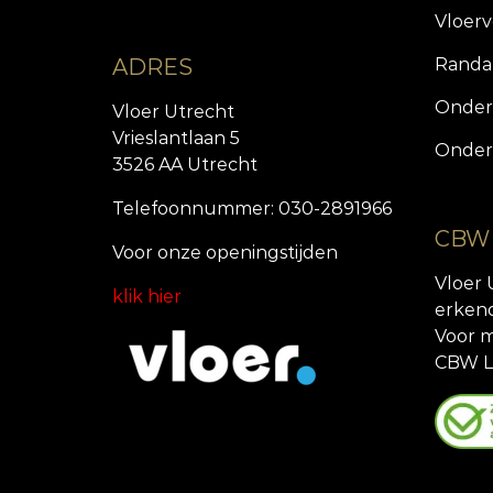
Vloer
ADRES
Randa
Onder
Vloer Utrecht
Vrieslantlaan 5
Onder
3526 AA Utrecht
Telefoonnummer: 030-2891966
CBW
Voor onze openingstijde
n
Vloer 
klik hier
erken
Voor m
CBW L