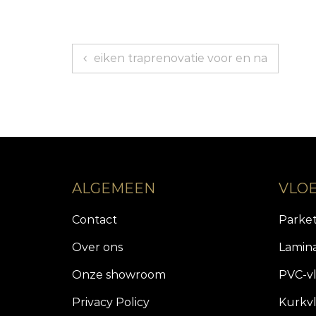
Bericht
eiken traprenovatie voor en na
navigatie
ALGEMEEN
VLO
Contact
Parke
Over ons
Lamin
Onze showroom
PVC-v
Privacy Policy
Kurkv