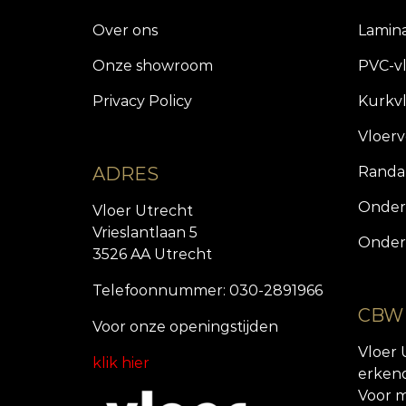
Over ons
Lamin
Onze showroom
PVC-v
Privacy Policy
Kurkv
Vloer
ADRES
Randa
Onder
Vloer Utrecht
Vrieslantlaan 5
Onder
3526 AA Utrecht
Telefoonnummer: 030-2891966
CBW
Voor onze openingstijde
n
Vloer 
klik hier
erken
Voor m