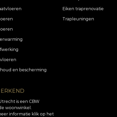
aatvloeren
Eiken traprenovatie
loeren
Trapleuningen
loeren
verwarming
fwerking
vloeren
houd en bescherming
 ERKEND
Utrecht is een CBW
de woonwinkel.
eer informatie klik op het