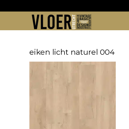
Skip
to
content
eiken licht naturel 004