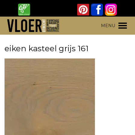
Skip
to
content
Vloer Utrecht
Parket, laminaat en pvc vloeren
MENU
eiken kasteel grijs 161