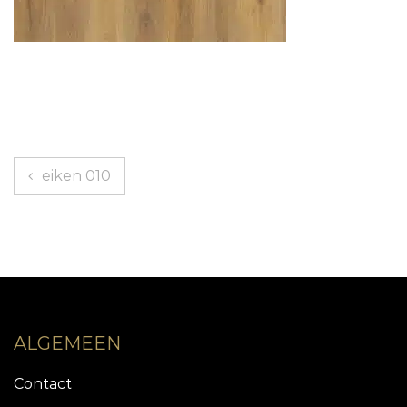
Berichtnavigatie
eiken 010
ALGEMEEN
Contact