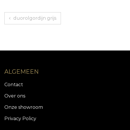
Berichtnavigatie
duorolgordijn grijs
ALGEMEEN
Contact
Over ons
Onze showroom
Privacy Policy