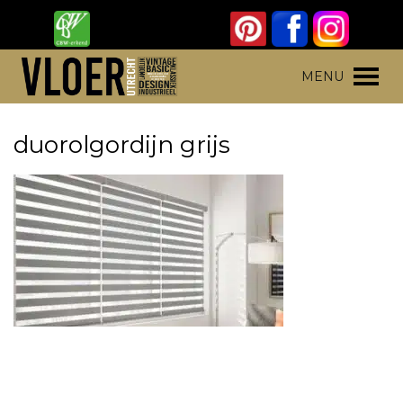
Skip
to
content
Vloer Utrecht
Parket, laminaat en pvc vloeren
MENU
duorolgordijn grijs