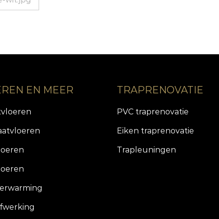
EREN EN MEER
TRAPRENOVATIE
tvloeren
PVC traprenovatie
aatvloeren
Eiken traprenovatie
loeren
Trapleuningen
loeren
verwarming
fwerking