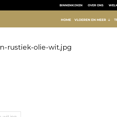
BINNENKIJKEN
OVER ONS
WELK
Vloer Utrecht
Parket, laminaat en pvc vloeren
HOME
VLOEREN EN MEER
T
-rustiek-olie-wit.jpg
-wit.jpg