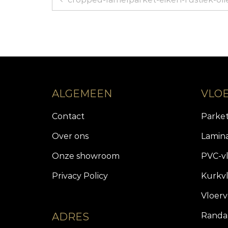
navigatie
ALGEMEEN
VLO
Contact
Parke
Over ons
Lamin
Onze showroom
PVC-v
Privacy Policy
Kurkv
Vloer
ADRES
Randa