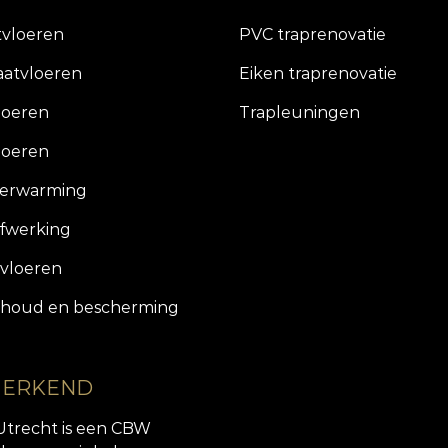
tvloeren
PVC traprenovatie
aatvloeren
Eiken traprenovatie
loeren
Trapleuningen
loeren
verwarming
fwerking
vloeren
houd en bescherming
 ERKEND
Utrecht is een CBW