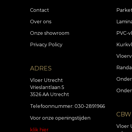
Contact
Parke
Over ons
Lamin
Onze showroom
PVC-v
Privacy Policy
Kurkv
Vloer
ADRES
Randa
Onder
Vloer Utrecht
Vrieslantlaan 5
Onder
3526 AA Utrecht
Telefoonnummer: 030-2891966
CBW
Voor onze openingstijde
n
Vloer 
klik hier