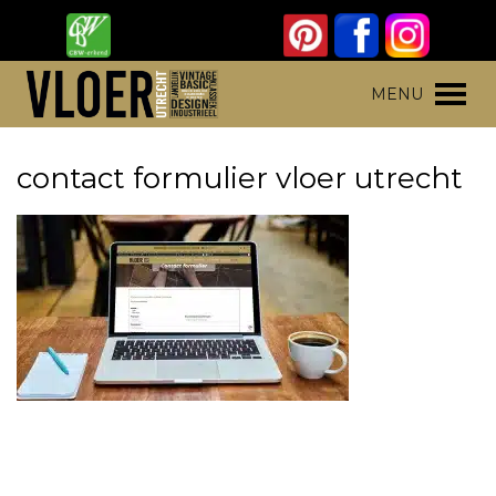
Skip
to
content
Vloer Utrecht
Parket, laminaat en pvc vloeren
MENU
contact formulier vloer utrecht