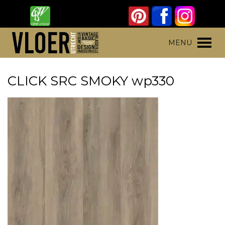
Skip
to
content
Vloer Utrecht
Parket, laminaat en pvc vloeren
MENU
CLICK SRC SMOKY wp330