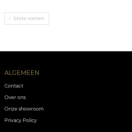
Bericht
blote voeten
navigatie
ALGEMEEN
Contact
Over ons
Onze showroom
Privacy Policy