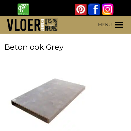
Skip
to
content
Vloer Utrecht
Parket, laminaat en pvc vloeren
MENU
Betonlook Grey