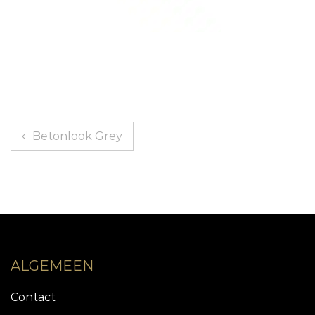
Berichtnavigatie
Betonlook Grey
ALGEMEEN
Contact