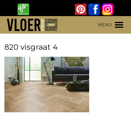
Skip
to
content
Vloer Utrecht
Parket, laminaat en pvc vloeren
MENU
820 visgraat 4