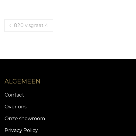
Berichtnavigatie
820 visgraat 4
ALGEMEEN
Contact
Over ons
Onze showroom
Privacy Policy