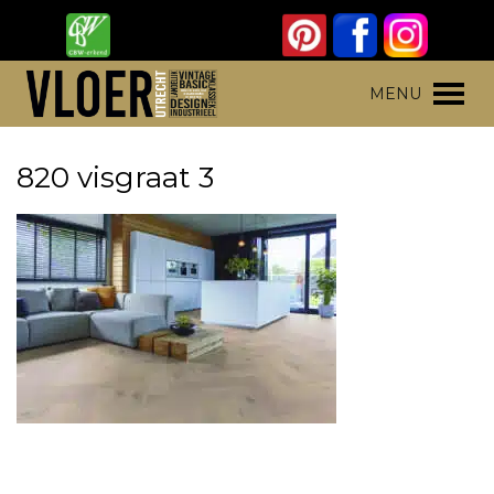
Skip
to
content
Vloer Utrecht
Parket, laminaat en pvc vloeren
MENU
820 visgraat 3