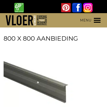
Skip
to
content
Vloer Utrecht
Parket, laminaat en pvc vloeren
MENU
800 X 800 AANBIEDING