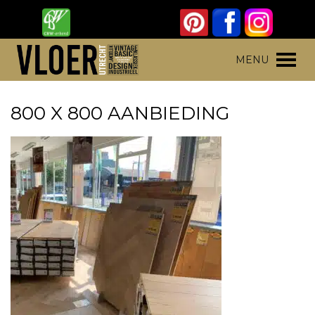
Skip
to
content
Vloer Utrecht
Parket, laminaat en pvc vloeren
MENU
800 X 800 AANBIEDING