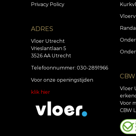
Privacy Policy
Kurkv
Vloer
ADRES
Randa
Onder
Vloer Utrecht
Vrieslantlaan 5
Onder
3526 AA Utrecht
Telefoonnummer: 030-2891966
CBW
Voor onze openingstijde
n
Vloer 
klik hier
erken
Voor m
CBW L