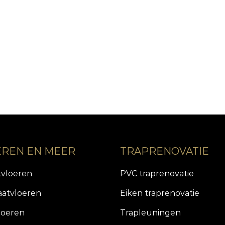
EREN EN MEER
TRAPRENOVATIE
tvloeren
PVC traprenovatie
aatvloeren
Eiken traprenovatie
loeren
Trapleuningen