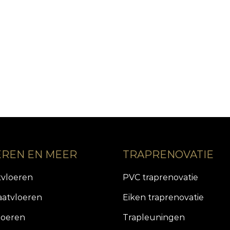
EREN EN MEER
TRAPRENOVATIE
tvloeren
PVC traprenovatie
aatvloeren
Eiken traprenovatie
loeren
Trapleuningen