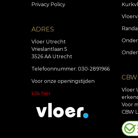
Privacy Policy
Kurkv
Vloer
ADRES
Randa
Onder
Vloer Utrecht
Vrieslantlaan 5
Onder
3526 AA Utrecht
Telefoonnummer: 030-2891966
CBW
Voor onze openingstijde
n
Vloer 
klik hier
erken
Voor m
CBW L