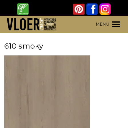
Skip
to
content
Vloer Utrecht
Parket, laminaat en pvc vloeren
MENU
610 smoky