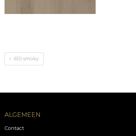
Bericht
610 smoky
navigatie
ALGEMEEN
Contact