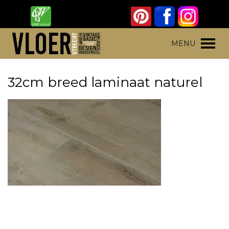
Skip
to
content
Vloer Utrecht
Parket, laminaat en pvc vloeren
MENU
32cm breed laminaat naturel