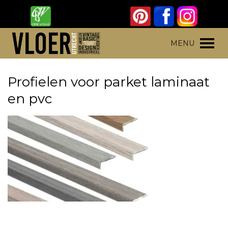
Skip
to
content
Vloer Utrecht
Parket, laminaat en pvc vloeren
MENU
Profielen voor parket laminaat
en pvc
Hoek, dilatatie, overgangs en eindprofielen in